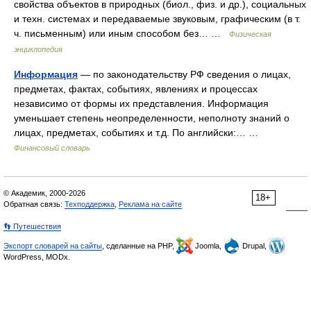
свойства объектов в природных (биол., физ. и др.), социальных
и техн. системах и передаваемые звуковым, графическим (в т.
ч. письменным) или иным способом без… …
Физическая
энциклопедия
Информация
— по законодательству РФ сведения о лицах,
предметах, фактах, событиях, явлениях и процессах
независимо от формы их представления. Информация
уменьшает степень неопределенности, неполноту знаний о
лицах, предметах, событиях и т.д. По английски:… …
Финансовый словарь
© Академик, 2000-2026
18+
Обратная связь:
Техподдержка
,
Реклама на сайте
👣 Путешествия
Экспорт словарей на сайты
, сделанные на PHP,
Joomla,
Drupal,
WordPress, MODx.